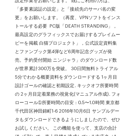
設定作業をお願いします。 既にご利用の方は、
「多要素認証の設定」と「接続先のサーバ名の変
更」をお願いします。（再度、VPNソフトをインス
トールする必要 PC版「DEATH STRANDING」，
最高設定のグラフィックスでお届けするプレイムー
ビーを掲載 白猫プロジェクト」，公式設定資料集
とファンブック第4弾など6周年記念グッズが発
売。予約受付開始 ニンジャラ」のダウンロード数
が世界累計300万を突破。 30日間無料トライアル
5分でわかる概要資料をダウンロードする 1ヶ月目
設計ゴールの確認と初期設定. キックオフ所要時間
の 2ヶ月目定着業務の視覚化(マニュアル作成). フォ
ローコール➀所要時間の目安 : 0.5〜1.0時間 東京都
千代田区神田錦町1-6 2016年10月6日 サンプルデー
タもダウンロードできるようにしましたので、ぜひ
お試しください。 この機能を使って、支店の合計