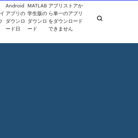
Android
MATLAB
アプリストアか
ライ
アプリの
学生版の
ら単一のアプリ
ウ
ダウンロ
ダウンロ
をダウンロード
ード日
ード
できません