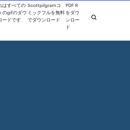
れはすべての
Scottpilgramコ
PDF R
々のgifのダウ
ミックフルを無料
をダウ
ロードです
でダウンロード
ンロー
ド