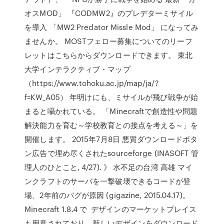
オスMOD」 『CODMW2』のプレデターミサイル
を導入 「MW2 Predator Missle Mod」 になってみ
ませんか。 MOSTフェロー募集についてのリーフ
レットはこちらからダウンロードできます。 東北
大学インテラクティブ・マップ
（https://www.tohoku.ac.jp/map/ja/?
f=KW_A05） 年明けにも、ミサイルが飛び戦争が始
まると囁かれている。 「Minecraftで創造性や問題
解決能力を育む～学校教育との接点を考える～」を
開催します。 2015年7月8日 悪質ダウンロードボタ
ン広告で埋め尽くされたsourceforge (INASOFT 管
理人のひとこと, 4/27). 》 水不足の台湾 高雄 マイ
ンクラフトのサーバを一撃破壊できるコードが登
場、2年前のバグが原因 (gigazine, 2015.04.17)。
Minecraft 1.8.4 で デザインのマーケットプレイス
も用意されており、新しいデザインをダウンロード