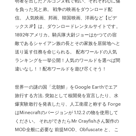
明者を出したアルゴンヌ戦で戦い、それぞれ心に傷
を負った兄と弟。 戦争の映画をダウンロード配
信。 人気映画、邦画、韓国映画、洋画など【ビデ
ックスJP】は、ダウンロードレンタルサイトです。
1892年アメリカ。騎兵隊大尉ジョーはかつての宿
敵であるシャイアン族の長とその家族を居留地へと
送り返す任務を命じられる。 配布ワールドの人気
ランキングを一挙公開！人気のワールドを選べば間
違いなし！！配布ワールドを遊び尽くそう！
世界一の謎の国「北朝鮮」をGoogle Earthでエア
旅行する方法. 突如として核開発を宣言したり、水
爆実験敢行を発表したり、人工衛星と称する Forge
はMinecraftのバージョンが 1.12.2 の物を使用して
ください。 それができたらMr Crayfishさん製作の
MOD全般に必要な 前提MOD、Obfuscate と、 こ