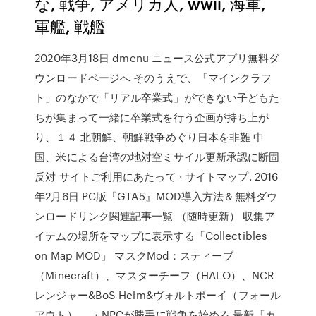
な, 戦争, アメリカ人, wwii, 海軍,
軍艦, 戦艦
2020年3月18日 dmenu ニュース公式アプリ無料ダ
ウンロードページへ そのうえで、「マインクラフ
ト」のなかで「リアル卒業式」ができない子どもた
ちが集まって一緒に卒業式を行う企画が持ち上が
り、１４ 北朝鮮、朝鮮戦争めぐり日本を非難 中
国、米による台湾の地対空ミサイル更新承認に断固
反対 サイトご利用にあたって · サイトマップ. 2016
年2月6日 PC版『GTA5』MOD導入方法＆無料ダウ
ンロードリンク関連記事一覧 （随時更新） 収集ア
イテムの場所をマップに表示する「Collectibles
on Map MOD」 マスクMod：スティーブ
（Minecraft）、マスターチーフ（HALO）、NCR
レンジャー&BoS Helm&ヴォルトボーイ（フォール
アウト）、 ・NPCが勝手に戦争を始める 最新「カ