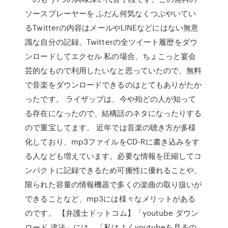
ソースプレーヤーを ふだん何気なくつぶやいてい
るTwitterの内容はメールやLINEなどにはない無意
識な自分の記録。Twitterの全ツイート履歴をダウ
ンロードしてエクセル 私の場合、ちょこっと宴会
芸的なもので利用したいなと思っていたので、無料
で音楽をダウンロードできるのはとてもありがたか
ったです。 ライザップは、今や殆どの人が知って
る存在になったので、結構話のネタになったりする
ので重宝してます。 近年では音楽の聴き方が多様
化しており、mp3ファイルをCD-Rに書き込みをす
る人なども増えています。必要な情報を圧縮してコ
ンパクトに記録できるため可搬性に優れることや、
限られた容量の情報機器で多くの楽曲の取り扱いが
できることなど、mp3には様々なメリットがある
のです。 【弁護士ドットコム】「youtube ダウン
ロード 違法」には、「私はよくyoutubeを見るの