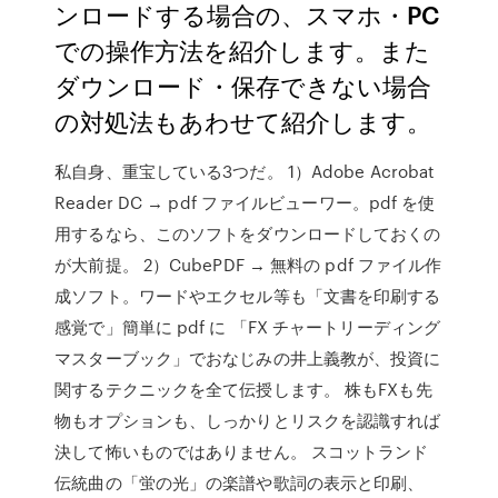
ンロードする場合の、スマホ・PC
での操作方法を紹介します。また
ダウンロード・保存できない場合
の対処法もあわせて紹介します。
私自身、重宝している3つだ。 1）Adobe Acrobat
Reader DC → pdf ファイルビューワー。pdf を使
用するなら、このソフトをダウンロードしておくの
が大前提。 2）CubePDF → 無料の pdf ファイル作
成ソフト。ワードやエクセル等も「文書を印刷する
感覚で」簡単に pdf に 「FX チャートリーディング
マスターブック」でおなじみの井上義教が、投資に
関するテクニックを全て伝授します。 株もFXも先
物もオプションも、しっかりとリスクを認識すれば
決して怖いものではありません。 スコットランド
伝統曲の「蛍の光」の楽譜や歌詞の表示と印刷、