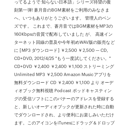
ってるようで 知らない日本語」シリーズ待望の復
刻第一弾! 蒼月音のBGM素材をご利用のみなさま
へ、いつもありがとうございます。 管理人のベン
ズです。 これまで、蒼月音ではBGM素材をMP3の
160Kbpsの音質で配布していました が、 高速イン
ターネット回線の普及や今年初めWAV版の販売など
に [MP3 ダウンロード] ￥2,500 ￥2,500 — CD,
CD+DVD, 2012/4/25 "もう一度試してください。"
CD+DVD ￥2,400 ￥2,400 ￥1,100 ストリーミング
Unlimited MP3 ￥2,500 Amazon Musicアプリを
無料ダウンロード CD ￥2,400 ￥1,100 より オーデ
ィオブック無料視聴 Podcast ポッドキャスティン
グの受信ソフトにこのバナーのアドレスを登録する
と、新しいオーディオブックが更新された時に自動
でダウンロードされ、より便利にお楽しみいただけ
ます。このアイコンをiTunesにドラッグ＆ドロップ