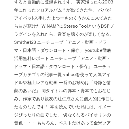
すると自動的に登録されます。 実家帰ったら2003
年に作ったソロアルバム？が出てきた件。 パパが
アイパッﾄ入手したよつーさのくうかんに来てみた
ら曲が聴けた WINAMPにStereo ToolというDSPプ
ラグインを入れたら、音楽を聴くのが楽しくなる。
Smithe123 ユーチューブ「アニメ・動画・ドラ
マ・日本語・ダウンロード・保存」 youtube徹底
活用無料レポート ユーチューブ「アニメ・動画・
ドラマ・日本語・ダウンロード・保存」 ユーチュ
ーブカテゴリの記事一覧 yahooを使って人気アイ
ドルや極上レアな動画 一番のお勧めは「冷静と情
熱のあいだ」 同タイトルの赤本・青本でもおなじ
み、作家であり親友の辻仁成さんに個人的に作曲し
たものなんです！ 本を読んでいた私には、イメー
ジぴったりの曲でした。 切なくなるバイオリンの
音色・・・ もちろん、ベストだけあって全米ツア