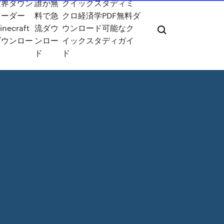
世界ダウン
誰が無
クイックスタディミ
ローダー
料で急
クロ経済学PDF無料ダ
inecraft
流ダウ
ウンロード可能なク
ダウンロー
ンロー
イックスタディガイ
ド
ド
ド