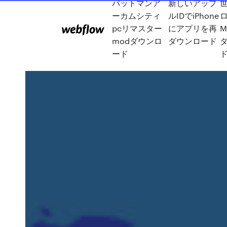
バットマンア
新しいアップ
ーカムシティ
ルIDでiPhone
pcリマスター
にアプリを再
M
modダウンロ
ダウンロード
ード