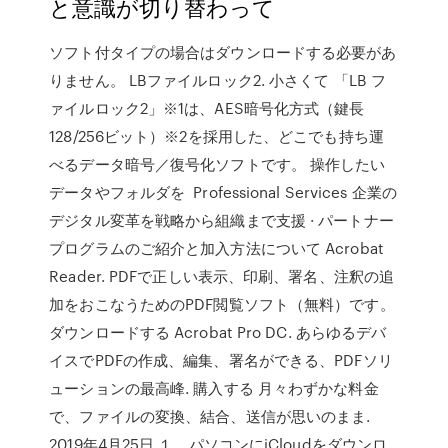
と意識が切り替わって
ソフト付タイプの場合はダウンロードする必要があ
りません。 LBファイルロック2. 小さくて 「LB フ
ァイルロック2」※1は、AES暗号化方式（鍵長
128/256ビット）※2を採用した、どこでも持ち運
べるデータ暗号／復号化ソフトです。 操作したい
データやフォルダを Professional Services 企業の
デジタル変革を戦略から組織まで支援 · パートナー
プログラムのご紹介と加入方法について Acrobat
Reader. PDFで正しい表示、印刷、署名、注釈の追
加をおこなうためのPDF閲覧ソフト（無料）です。
ダウンロードする Acrobat Pro DC. あらゆるデバ
イスでPDFの作成、編集、署名ができる、PDFソリ
ューションの最高峰. 購入する 月々わずかな料金
で、ファイルの変換、結合、送信が思いのまま.
2019年4月25日 １．パソコンにiCloudをダウンロ