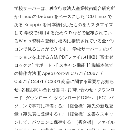
学校サーバーは、独立行政法人産業技術総合研究所
が Linux の Debian をベースにした 1CD Linux で
ある Knoppix を日本語化したものをカスタマイズ
して 学校で利用するためＣＤなどで配布されてい
るＷｅｂ資料を登録し校内に接続されている全パソ
コンで見ることができます。 学校サーバー」のバ
ージョンを上げる方法 PDFファイル(11KB) [富士ゼ
ロックス] サポート - [ スキャン機能 ][ 機械本体で
の操作方法 ][ ApeosPort-VI C7771 / C6671 /
C5571 / C4471 / C3371 商品に関する重要なお知ら
せ. 各種お問い合わせ窓口. お問い合わせ · ダウンロ
ード. ダウンロード. ダウンロードTOPへ ［PC］パ
ソコンで事前に準備する; ［複合機］宛先の新規登
録（宛先表に登録する）; ［複合機］文書をスキャ
ンして、パソコンに保存する; ［複合機］ ファイル
とプリンターの共有］の［ファイルとプリンターの