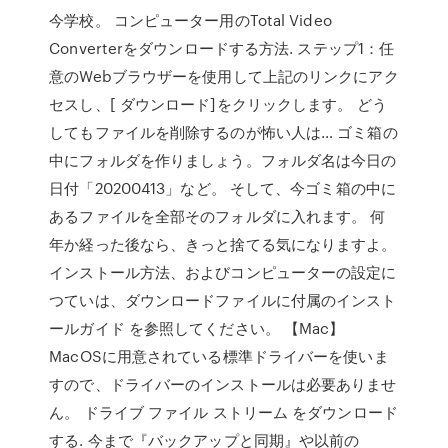
今学校。 コンピューター用のTotal Video
Converterをダウンロードする方法. ステップ1：任
意のWebブラウザーを使用して上記のリンクにアク
セスし、[ ダウンロード]をクリックします。 どう
してもファイルを削除するのが怖い人は… ゴミ箱の
中にフォルダを作りましょう。フォルダ名は今日の
日付「20200413」など。 そして、今ゴミ箱の中に
あるファイルを全部そのフォルダに入れます。 何
年か経った後なら、きっと捨てる気になりますよ。
インストール方法、およびコンピューターの設定に
つていは、ダウンロードファイルに付属のインスト
ールガイド を参照してください。 【Mac】
MacOSに用意されている標準ドライバーを使いま
すので、ドライバーのインストールは必要ありませ
ん。 ドライブ ファイル ストリーム をダウンロード
する. 今まで『バックアップと同期』や以前の