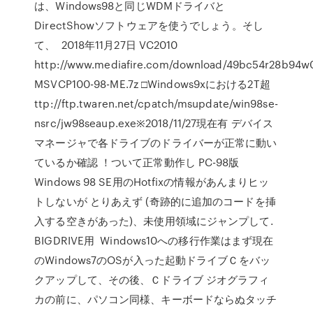
は、Windows98と同じWDMドライバと
DirectShowソフトウェアを使うでしょう。そし
て、 2018年11月27日 VC2010
http://www.mediafire.com/download/49bc54r28b94
MSVCP100-98-ME.7z □Windows9xにおける2T超
ttp://ftp.twaren.net/cpatch/msupdate/win98se-
nsrc/jw98seaup.exe※2018/11/27現在有 デバイス
マネージャで各ドライブのドライバーが正常に動い
ているか確認 ！ついて正常動作し PC-98版
Windows 98 SE用のHotfixの情報があんまりヒッ
トしないが とりあえず (奇跡的に追加のコードを挿
入する空きがあった)、未使用領域にジャンプして.
BIGDRIVE用 Windows10への移行作業はまず現在
のWindows7のOSが入った起動ドライブＣをバッ
クアップして、その後、Ｃドライブ ジオグラフィ
カの前に、パソコン同様、キーボードならぬタッチ