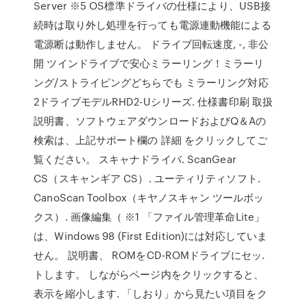
Server ※5 OS標準ドライバの仕様により、USB接
続時は取り外し処理を行っても電源連動機能による
電源断は動作しません。 ドライブ回転速度, -, 非公
開 ツインドライブで安心ミラーリング！ミラーリ
ング/ストライピングどちらでも ミラーリング対応
2ドライブモデルRHD2-Uシリーズ. 仕様書印刷 取扱
説明書、ソフトウェアダウンロードおよびQ＆Aの
検索は、上記サポート欄の 詳細 をクリックしてご
覧ください。 スキャナドライバ. ScanGear
CS（スキャンギア CS）. ユーティリティソフト.
CanoScan Toolbox（キヤノスキャン ツールボッ
クス）. 画像編集（ ※1 「ファイル管理革命Lite」
は、Windows 98 (First Edition)には対応していま
せん。 説明書、 ROMをCD-ROMドライブにセッ.
トします。 しながらページ内をクリックすると、
表示を縮小します. 「しおり」から見たい項目をク